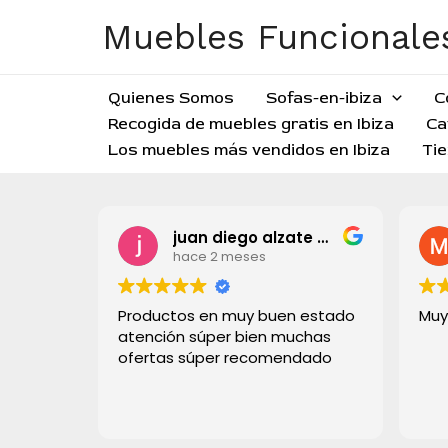
Ir
Muebles Funcionales
al
contenido
Quienes Somos
Sofas-en-ibiza
C
Recogida de muebles gratis en Ibiza
Ca
Los muebles más vendidos en Ibiza
Tie
juan diego alzate grisales
hace 2 meses
Productos en muy buen estado
Muy b
atención súper bien muchas
ofertas súper recomendado