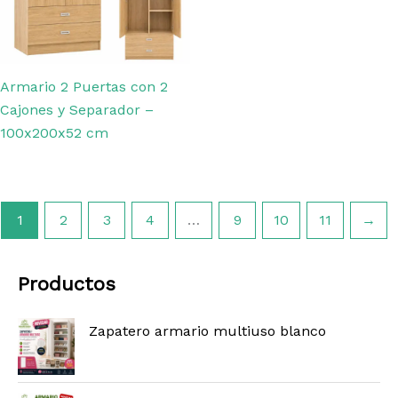
Armario 2 Puertas con 2
Cajones y Separador –
100x200x52 cm
1
2
3
4
…
9
10
11
→
Productos
Zapatero armario multiuso blanco