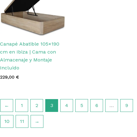
Canapé Abatible 105×190
cm en Ibiza | Cama con
Almacenaje y Montaje
Incluido
229,00
€
←
1
2
3
4
5
6
…
9
10
11
→