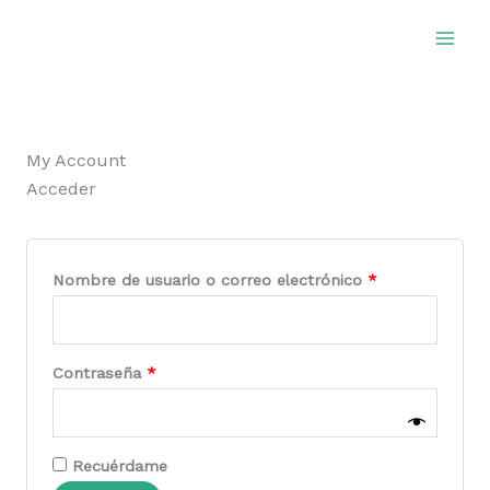
Ir
al
contenido
My Account
Acceder
Obligatorio
Obligatorio
Nombre de usuario o correo electrónico
*
Contraseña
*
Recuérdame