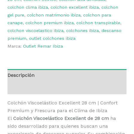
colchon clima ibiza
,
colchon excellent ibiza
,
colchon
gel pure
,
colchon matrimonio ibiza
,
colchon para
canape
,
colchon premium ibiza
,
colchon transpirable
,
colchon viscoelastico ibiza
,
colchones ibiza
,
descanso
premium
,
outlet colchones ibiza
Marca:
Outlet Remar Ibiza
Descripción
Valoraciones (0)
Colchón Viscoelástico Excellent 28 cm | Confort
Premium y Frescura para el Clima de Ibiza
El
Colchón Viscoelástico Excellent de 28 cm
ha
sido desarrollado para quienes buscan una
experiencia de descanso superior. Su combinación