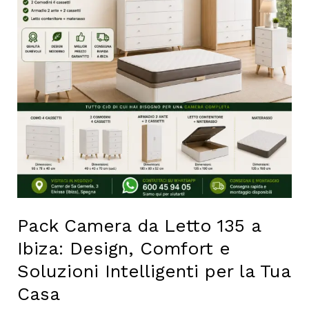
135
a
Ibiza:
Design,
Comfort
e
Soluzioni
Intelligenti
per
la
Tua
Casa
Pack Camera da Letto 135 a
Ibiza: Design, Comfort e
Soluzioni Intelligenti per la Tua
Casa