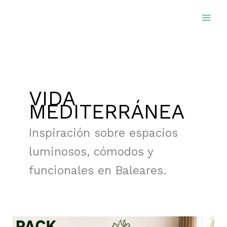
Ir
al
contenido
VIDA
MEDITERRÁNEA
Inspiración sobre espacios
luminosos, cómodos y
funcionales en Baleares.
Pack