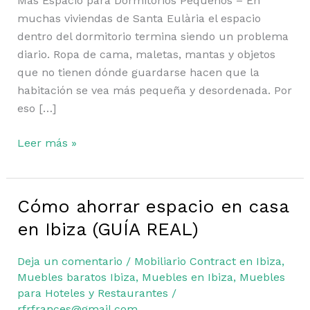
Más Espacio para Dormitorios Pequeños – En
muchas viviendas de Santa Eulària el espacio
dentro del dormitorio termina siendo un problema
diario. Ropa de cama, maletas, mantas y objetos
que no tienen dónde guardarse hacen que la
habitación se vea más pequeña y desordenada. Por
eso […]
Leer más »
Cómo ahorrar espacio en casa
Cómo
ahorrar
en Ibiza (GUÍA REAL)
espacio
en
Deja un comentario
/
Mobiliario Contract en Ibiza
,
casa
Muebles baratos Ibiza
,
Muebles en Ibiza
,
Muebles
en
para Hoteles y Restaurantes
/
rfrfrances@gmail.com