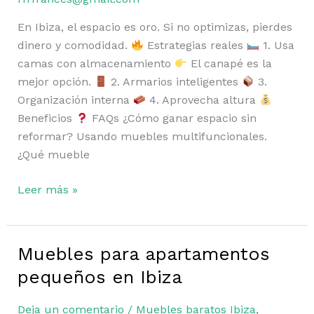
Ibiza
(GUÍA
En Ibiza, el espacio es oro. Si no optimizas, pierdes
REAL)
dinero y comodidad.
Estrategias reales
1. Usa
camas con almacenamiento
El canapé es la
mejor opción.
2. Armarios inteligentes
3.
Organización interna
4. Aprovecha altura
Beneficios
FAQs ¿Cómo ganar espacio sin
reformar? Usando muebles multifuncionales.
¿Qué mueble
Leer más »
Muebles para apartamentos
Muebles
para
pequeños en Ibiza
apartamentos
pequeños
Deja un comentario
/
Muebles baratos Ibiza
,