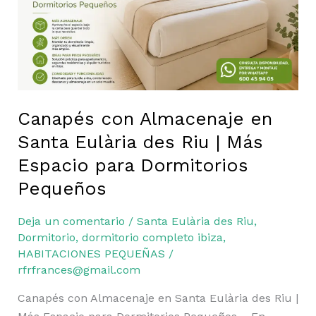
Eulària
des
Riu
|
Más
Espacio
para
Canapés con Almacenaje en
Dormitorios
Santa Eulària des Riu | Más
Pequeños
Espacio para Dormitorios
Pequeños
Deja un comentario
/
Santa Eulària des Riu
,
Dormitorio
,
dormitorio completo ibiza
,
HABITACIONES PEQUEÑAS
/
rfrfrances@gmail.com
Canapés con Almacenaje en Santa Eulària des Riu |