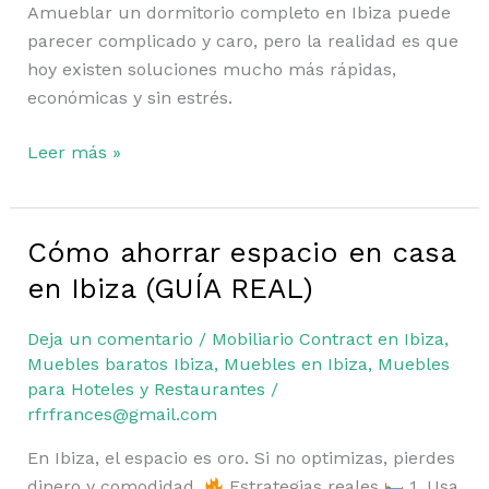
Amueblar un dormitorio completo en Ibiza puede
parecer complicado y caro, pero la realidad es que
hoy existen soluciones mucho más rápidas,
económicas y sin estrés.
Leer más »
Cómo ahorrar espacio en casa
Cómo
ahorrar
en Ibiza (GUÍA REAL)
espacio
en
Deja un comentario
/
Mobiliario Contract en Ibiza
,
casa
Muebles baratos Ibiza
,
Muebles en Ibiza
,
Muebles
en
para Hoteles y Restaurantes
/
rfrfrances@gmail.com
Ibiza
(GUÍA
En Ibiza, el espacio es oro. Si no optimizas, pierdes
REAL)
dinero y comodidad.
Estrategias reales
1. Usa