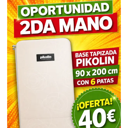
REAL
en
Ibiza:
Base
Tapizada
Pikolin
90×200
por
SOLO
40€
(2ª
Mano)