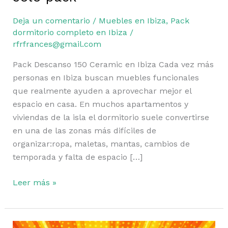
Ibiza
Deja un comentario
/
Muebles en Ibiza
,
Pack
|
dormitorio completo en Ibiza
/
Más
rfrfrances@gmail.com
espacio,
comodidad
Pack Descanso 150 Ceramic en Ibiza Cada vez más
y
personas en Ibiza buscan muebles funcionales
almacenaje
que realmente ayuden a aprovechar mejor el
en
espacio en casa. En muchos apartamentos y
un
viviendas de la isla el dormitorio suele convertirse
solo
en una de las zonas más difíciles de
pack
organizar:ropa, maletas, mantas, cambios de
temporada y falta de espacio […]
Leer más »
OPORTUNIDAD