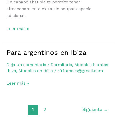
Un canapé abatible te permite tener
Ibiza
almacenamiento extra sin ocupar espacio
en
adicional.
2026
Leer más »
Para argentinos en Ibiza
Para
argentinos
Deja un comentario
/
Dormitorio
,
Muebles baratos
en
Ibiza
,
Muebles en Ibiza
/
rfrfrances@gmail.com
Ibiza
Leer más »
1
2
Siguiente
→