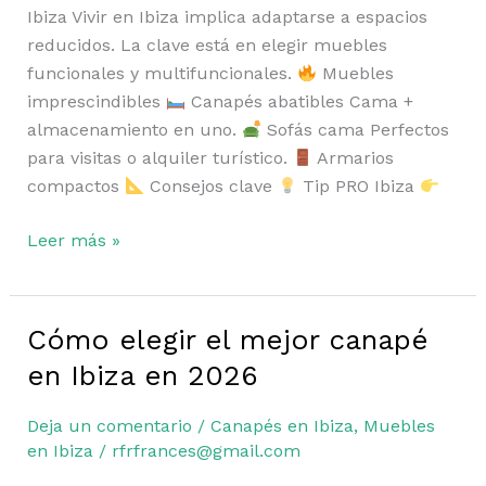
Ibiza Vivir en Ibiza implica adaptarse a espacios
reducidos. La clave está en elegir muebles
funcionales y multifuncionales.
Muebles
imprescindibles
Canapés abatibles Cama +
almacenamiento en uno.
Sofás cama Perfectos
para visitas o alquiler turístico.
Armarios
compactos
Consejos clave
Tip PRO Ibiza
Leer más »
Cómo elegir el mejor canapé
Cómo
elegir
en Ibiza en 2026
el
mejor
Deja un comentario
/
Canapés en Ibiza
,
Muebles
canapé
en Ibiza
/
rfrfrances@gmail.com
en