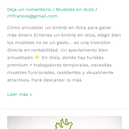
Airbnb
Deja un comentario
/
Muebles en Ibiza
/
en
rfrfrances@gmail.com
Ibiza
Cómo amueblar un Airbnb en Ibiza para ganar
(Guía
más dinero Si tienes un Airbnb en Ibiza, elegir bien
completa
los muebles no es un gasto… es una inversión
2026)
directa en rentabilidad. Un apartamento bien
amueblado:
En Ibiza, donde hay turistas
premium + trabajadores temporales, necesitas
muebles funcionales, resistentes y visualmente
atractivos. Pack descanso: lo más
Leer más »
Cómo
amueblar