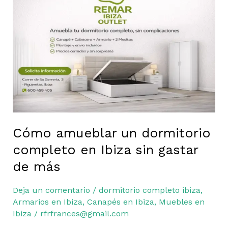
un
dormitorio
completo
en
Ibiza
sin
gastar
de
más
Cómo amueblar un dormitorio
completo en Ibiza sin gastar
de más
Deja un comentario
/
dormitorio completo ibiza
,
Armarios en Ibiza
,
Canapés en Ibiza
,
Muebles en
Ibiza
/
rfrfrances@gmail.com