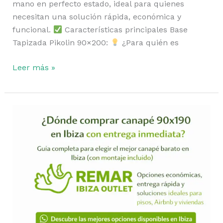
mano en perfecto estado, ideal para quienes
necesitan una solución rápida, económica y
funcional.
Características principales Base
Tapizada Pikolin 90×200:
¿Para quién es
Leer más »
¿Dónde
comprar
canapé
90×190
en
Ibiza?