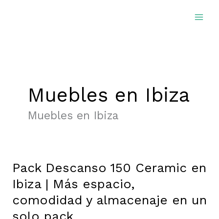
Ir
al
contenido
Muebles en Ibiza
Muebles en Ibiza
Pack Descanso 150 Ceramic en
Pack
Descanso
Ibiza | Más espacio,
150
comodidad y almacenaje en un
Ceramic
solo pack
en