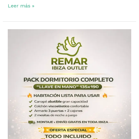
Leer más »
Pack
dormitorio
completo
en
Ibiza:
la
forma
más
rápida
y
económica
de
amueblar
tu