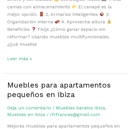
camas con almacenamiento
El canapé es la
mejor opción.
2. Armarios inteligentes
3.
Organización interna
4. Aprovecha altura
Beneficios
FAQs ¿Cómo ganar espacio sin
reformar? Usando muebles multifuncionales.
¿Qué mueble
Leer más »
Muebles para apartamentos
Muebles
para
pequeños en Ibiza
apartamentos
pequeños
Deja un comentario
/
Muebles baratos Ibiza
,
en
Muebles en Ibiza
/
rfrfrances@gmail.com
Ibiza
Mejores muebles para apartamentos pequeños en