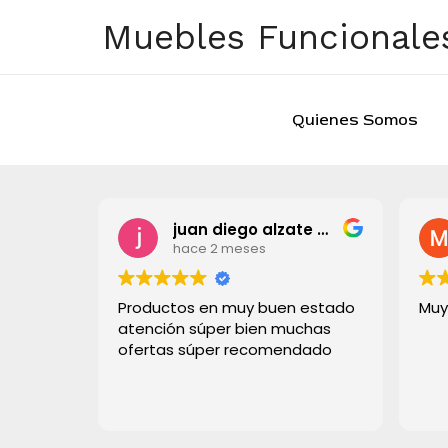
Ir
Muebles Funcionales
al
contenido
Quienes Somos
juan diego alzate grisales
Marta Pari
hace 2 meses
hace 2 mese
Productos en muy buen estado
Muy buena atención
atención súper bien muchas
ofertas súper recomendado