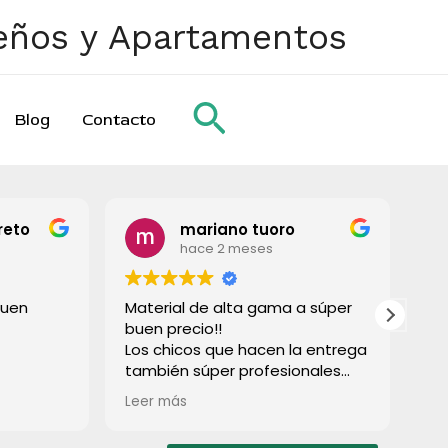
ueños y Apartamentos
Buscar
Blog
Contacto
mariano tuoro
hace 2 meses
hace 2 mes
Material de alta gama a súper
Todo perfecto, m
buen precio!!
gracias
Los chicos que hacen la entrega
también súper profesionales
rápido e súper limpios! Lo
Leer más
recomiendo a todos!
Muchas gracias