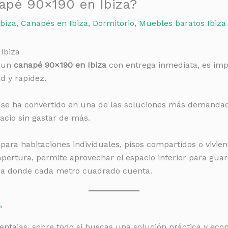
pé 90×190 en Ibiza?
biza
,
Canapés en Ibiza
,
Dormitorio
,
Muebles baratos Ibiza
Ibiza
r un
canapé 90×190 en Ibiza
con entrega inmediata, es imp
d y rapidez.
se ha convertido en una de las soluciones más demandada
acio sin gastar de más.
para habitaciones individuales, pisos compartidos o vivien
 apertura, permite aprovechar el espacio inferior para gu
biza donde cada metro cuadrado cuenta.
?
entajas, sobre todo si buscas una solución práctica y eco