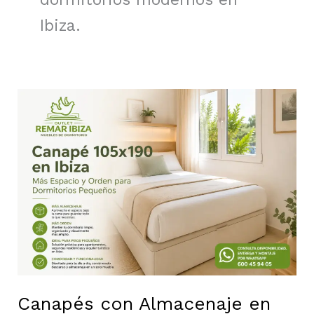
Ibiza.
Canapés
con
Almacenaje
en
Santa
Eulària
des
Riu
|
Más
Espacio
para
Canapés con Almacenaje en