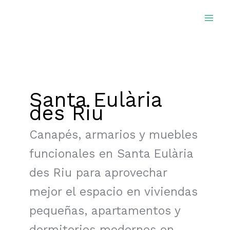
Ir
al
contenido
Santa Eulària
des Riu
Canapés, armarios y muebles
funcionales en Santa Eulària
des Riu para aprovechar
mejor el espacio en viviendas
pequeñas, apartamentos y
dormitorios modernos en