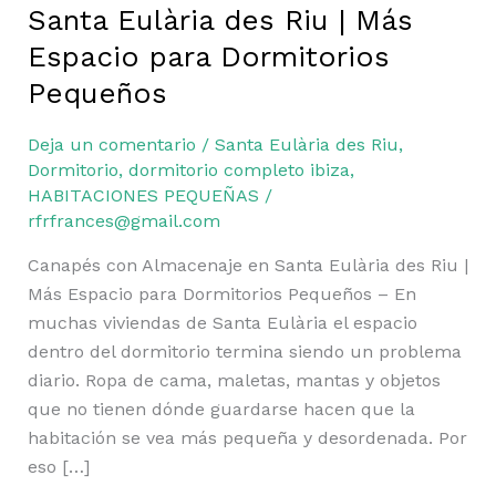
Dormitorios
Santa Eulària des Riu | Más
Pequeños
Espacio para Dormitorios
Pequeños
Deja un comentario
/
Santa Eulària des Riu
,
Dormitorio
,
dormitorio completo ibiza
,
HABITACIONES PEQUEÑAS
/
rfrfrances@gmail.com
Canapés con Almacenaje en Santa Eulària des Riu |
Más Espacio para Dormitorios Pequeños – En
muchas viviendas de Santa Eulària el espacio
dentro del dormitorio termina siendo un problema
diario. Ropa de cama, maletas, mantas y objetos
que no tienen dónde guardarse hacen que la
habitación se vea más pequeña y desordenada. Por
eso […]