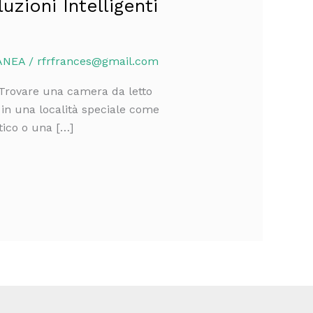
zioni Intelligenti
ÁNEA
/
rfrfrances@gmail.com
 Trovare una camera da letto
in una località speciale come
tico o una […]