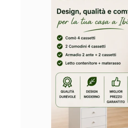
a
Ibiza:
Design,
Comfort
e
Soluzioni
Intelligenti
per
la
Tua
Casa