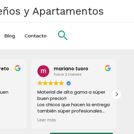
ueños y Apartamentos
Buscar
Blog
Contacto
reto
mariano tuoro
hace 2 meses
buen
Material de alta gama a súper
To
buen precio!!
gr
Los chicos que hacen la entrega
también súper profesionales
rápido e súper limpios! Lo
Leer más
recomiendo a todos!
Muchas gracias