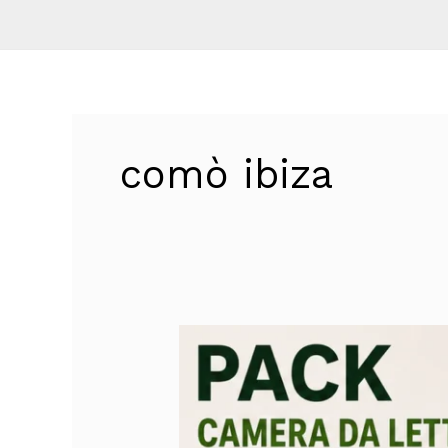
comò ibiza
Pack
Camera
da
Letto
135