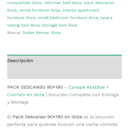
compartido ibiza
,
ottoman bed ibiza
,
pack descanso
ibiza
,
rental furniture ibiza
,
shared apartment
furniture ibiza
,
small bedroom furniture ibiza
,
space
saving bed ibiza
,
storage bed ibiza
Marca:
Outlet Remar Ibiza
Descripción
Valoraciones (0)
PACK DESCANSO 90×190
–
Canapé Abatible
+
Colchón en Ibiza
| Solución Completa con Entrega
y Montaje
El
Pack Descanso 90×190 en Ibiza
es la solución
perfecta para quienes buscan una cama cómoda