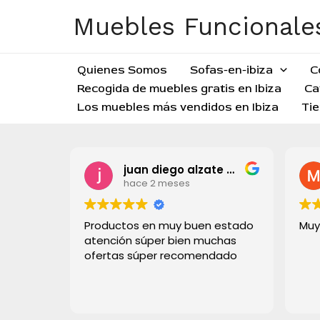
Ir
Muebles Funcionales
al
contenido
Quienes Somos
Sofas-en-ibiza
C
Recogida de muebles gratis en Ibiza
Ca
Los muebles más vendidos en Ibiza
Tie
juan diego alzate grisales
hace 2 meses
Productos en muy buen estado
Muy
atención súper bien muchas
ofertas súper recomendado