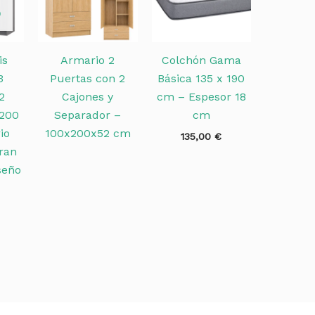
O
is
Armario 2
Colchón Gama
3
Puertas con 2
Básica 135 x 190
2
Cajones y
cm – Espesor 18
×200
Separador –
cm
io
100x200x52 cm
135,00
€
ran
seño