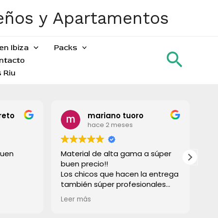
ueños y Apartamentos
en Ibiza
Packs
Busca
ntacto
 Riu
reto
mariano tuoro
hace 2 meses
buen
Material de alta gama a súper
To
buen precio!!
gr
Los chicos que hacen la entrega
también súper profesionales
rápido e súper limpios! Lo
Leer más
recomiendo a todos!
Muchas gracias