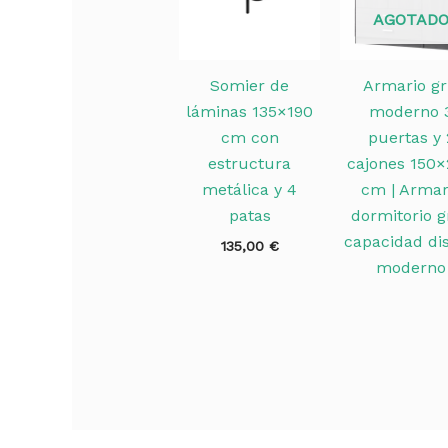
AGOTAD
Somier de
Armario gr
láminas 135×190
moderno 
cm con
puertas y 
estructura
cajones 150
metálica y 4
cm | Armar
patas
dormitorio g
capacidad di
135,00
€
moderno