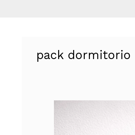
pack dormitorio
Cómo
amueblar
un
dormitorio