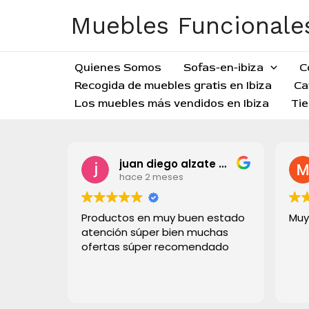
Ir
Muebles Funcionales
al
contenido
Quienes Somos
Sofas-en-ibiza
C
Recogida de muebles gratis en Ibiza
Ca
Los muebles más vendidos en Ibiza
Tie
juan diego alzate grisales
hace 2 meses
Productos en muy buen estado
Muy
atención súper bien muchas
ofertas súper recomendado