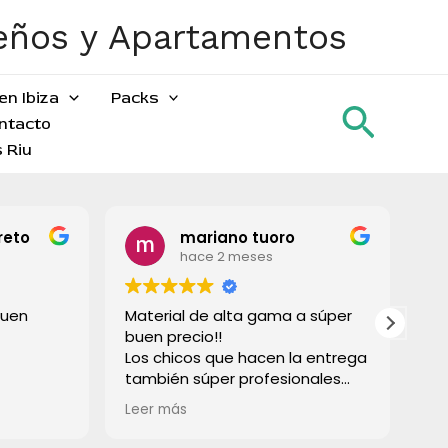
ueños y Apartamentos
en Ibiza
Packs
Busca
ntacto
 Riu
reto
mariano tuoro
hace 2 meses
buen
Material de alta gama a súper
To
buen precio!!
gr
Los chicos que hacen la entrega
también súper profesionales
rápido e súper limpios! Lo
Leer más
recomiendo a todos!
Muchas gracias