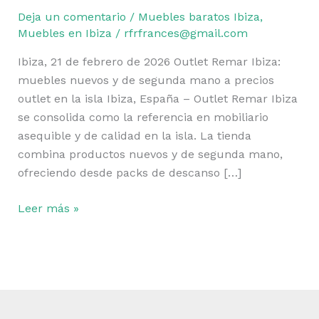
Remar
Deja un comentario
/
Muebles baratos Ibiza
,
Ibiza:
Muebles en Ibiza
/
rfrfrances@gmail.com
muebles
nuevos
Ibiza, 21 de febrero de 2026 Outlet Remar Ibiza:
y
muebles nuevos y de segunda mano a precios
de
outlet en la isla Ibiza, España – Outlet Remar Ibiza
segunda
se consolida como la referencia en mobiliario
mano
asequible y de calidad en la isla. La tienda
a
combina productos nuevos y de segunda mano,
precios
ofreciendo desde packs de descanso […]
outlet
en
Leer más »
la
isla