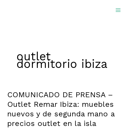
Ir
al
contenido
outlet
dormitorio ibiza
COMUNICADO DE PRENSA –
COMUNICADO
DE
Outlet Remar Ibiza: muebles
PRENSA
nuevos y de segunda mano a
–
precios outlet en la isla
Outlet