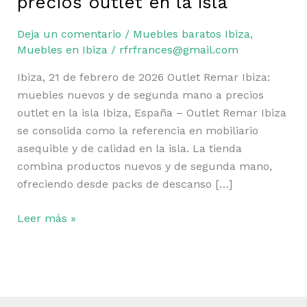
precios outlet en la isla
Outlet
Remar
Deja un comentario
/
Muebles baratos Ibiza
,
Ibiza:
Muebles en Ibiza
/
rfrfrances@gmail.com
muebles
nuevos
Ibiza, 21 de febrero de 2026 Outlet Remar Ibiza:
y
muebles nuevos y de segunda mano a precios
de
outlet en la isla Ibiza, España – Outlet Remar Ibiza
segunda
se consolida como la referencia en mobiliario
mano
asequible y de calidad en la isla. La tienda
a
combina productos nuevos y de segunda mano,
precios
ofreciendo desde packs de descanso […]
outlet
en
Leer más »
la
isla