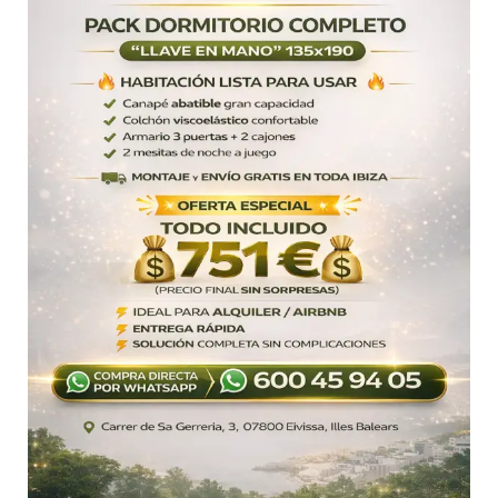
la
forma
más
rápida
y
económica
de
amueblar
tu
habitación