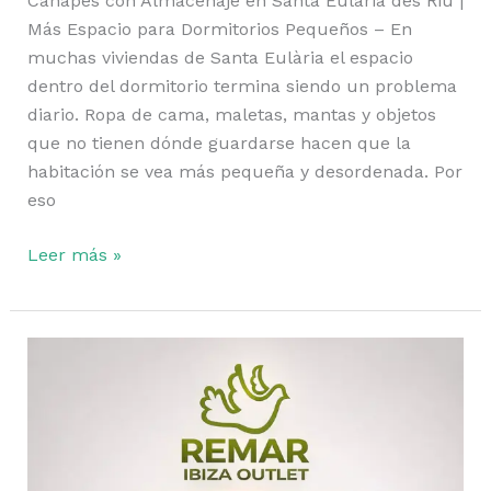
Canapés con Almacenaje en Santa Eulària des Riu |
Más Espacio para Dormitorios Pequeños – En
muchas viviendas de Santa Eulària el espacio
dentro del dormitorio termina siendo un problema
diario. Ropa de cama, maletas, mantas y objetos
que no tienen dónde guardarse hacen que la
habitación se vea más pequeña y desordenada. Por
eso
Leer más »
Pack
dormitorio
completo
en
Ibiza: