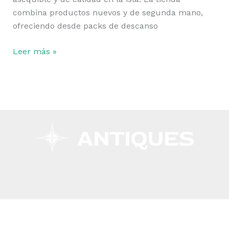
a
combina productos nuevos y de segunda mano,
precios
ofreciendo desde packs de descanso
outlet
en
Leer más »
la
isla
Copyright © 2026 Remar Ibiza | Powered by Outlet