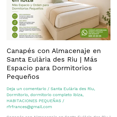
Santa
Eulària
des
Riu
|
Más
Espacio
para
Canapés con Almacenaje en
Dormitorios
Santa Eulària des Riu | Más
Pequeños
Espacio para Dormitorios
Pequeños
Deja un comentario
/
Santa Eulària des Riu
,
Dormitorio
,
dormitorio completo ibiza
,
HABITACIONES PEQUEÑAS
/
rfrfrances@gmail.com