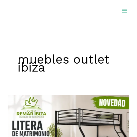
Ir
al
contenido
muebles outlet
ibiza
Litera
de
Matrimonio
Metálica
en