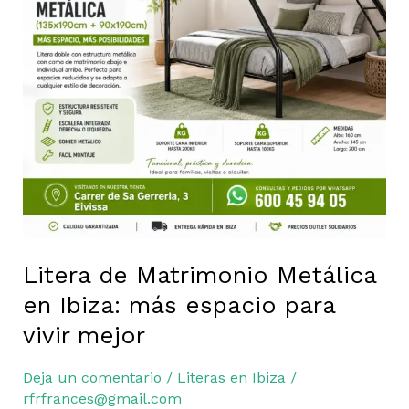
Ibiza:
más
espacio
para
vivir
mejor
Litera de Matrimonio Metálica
en Ibiza: más espacio para
vivir mejor
Deja un comentario
/
Literas en Ibiza
/
rfrfrances@gmail.com