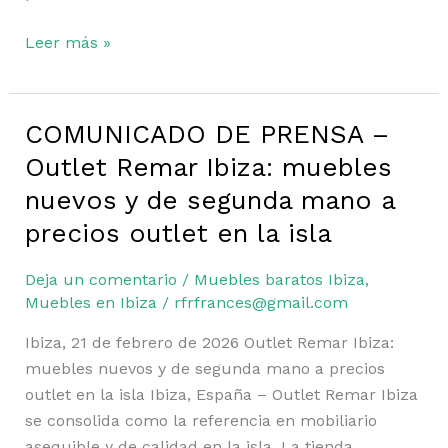
Leer más »
COMUNICADO DE PRENSA –
COMUNICADO
DE
Outlet Remar Ibiza: muebles
PRENSA
nuevos y de segunda mano a
–
precios outlet en la isla
Outlet
Remar
Deja un comentario
/
Muebles baratos Ibiza
,
Ibiza:
Muebles en Ibiza
/
rfrfrances@gmail.com
muebles
nuevos
Ibiza, 21 de febrero de 2026 Outlet Remar Ibiza:
y
muebles nuevos y de segunda mano a precios
de
outlet en la isla Ibiza, España – Outlet Remar Ibiza
segunda
se consolida como la referencia en mobiliario
mano
asequible y de calidad en la isla. La tienda