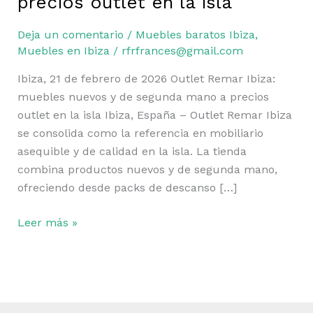
precios outlet en la isla
Outlet
Remar
Deja un comentario
/
Muebles baratos Ibiza
,
Ibiza:
Muebles en Ibiza
/
rfrfrances@gmail.com
muebles
nuevos
Ibiza, 21 de febrero de 2026 Outlet Remar Ibiza:
y
muebles nuevos y de segunda mano a precios
de
outlet en la isla Ibiza, España – Outlet Remar Ibiza
segunda
se consolida como la referencia en mobiliario
mano
asequible y de calidad en la isla. La tienda
a
combina productos nuevos y de segunda mano,
precios
ofreciendo desde packs de descanso […]
outlet
en
Leer más »
la
isla