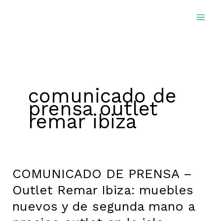
Ir
al
contenido
comunicado de
prensa outlet
remar ibiza
COMUNICADO DE PRENSA –
COMUNICADO
DE
Outlet Remar Ibiza: muebles
PRENSA
nuevos y de segunda mano a
–