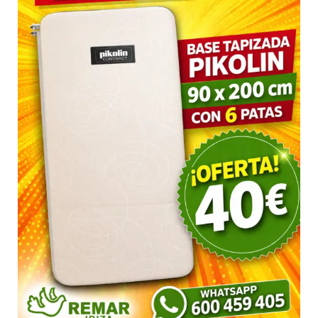
Tapizada
Pikolin
90×200
por
SOLO
40€
(2ª
Mano)