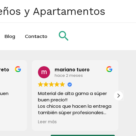
ueños y Apartamentos
Buscar
Blog
Contacto
reto
mariano tuoro
hace 2 meses
buen
Material de alta gama a súper
To
buen precio!!
gr
Los chicos que hacen la entrega
también súper profesionales
rápido e súper limpios! Lo
Leer más
recomiendo a todos!
Muchas gracias