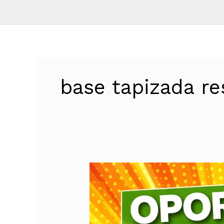
base tapizada re
OPORTUNIDAD
REAL
en
Ibiza:
Base