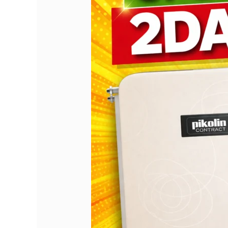
Tapizada
Pikolin
90×200
por
SOLO
40€
(2ª
Mano)