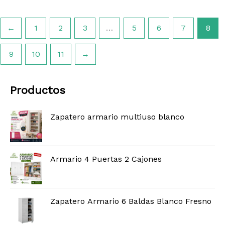
←
1
2
3
…
5
6
7
8
9
10
11
→
Productos
Zapatero armario multiuso blanco
Armario 4 Puertas 2 Cajones
Zapatero Armario 6 Baldas Blanco Fresno