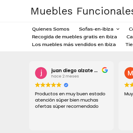
Ir
Muebles Funcionales
al
contenido
Quienes Somos
Sofas-en-ibiza
C
Recogida de muebles gratis en Ibiza
Ca
Los muebles más vendidos en Ibiza
Tie
juan diego alzate grisales
hace 2 meses
Productos en muy buen estado
Muy
atención súper bien muchas
ofertas súper recomendado