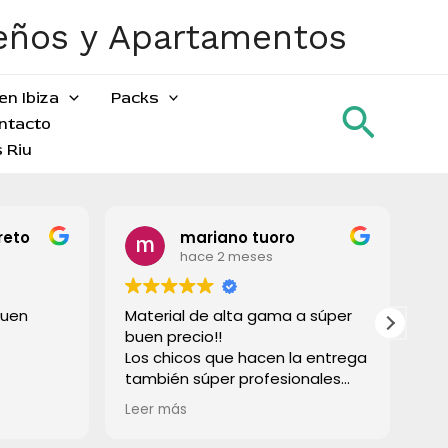
ueños y Apartamentos
en Ibiza
Packs
Busca
ntacto
 Riu
reto
mariano tuoro
hace 2 meses
buen
Material de alta gama a súper
To
buen precio!!
gr
Los chicos que hacen la entrega
también súper profesionales
rápido e súper limpios! Lo
Leer más
recomiendo a todos!
Muchas gracias