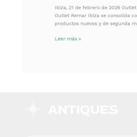
Outlet
Ibiza, 21 de febrero de 2026 Outle
Remar
Outlet Remar Ibiza se consolida co
Ibiza:
productos nuevos y de segunda ma
muebles
nuevos
Leer más »
y
de
segunda
mano
a
precios
outlet
en
la
isla