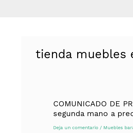
tienda muebles e
COMUNICADO DE PREN
COMUNICADO
DE
segunda mano a preci
PRENSA
–
Deja un comentario
/
Muebles bara