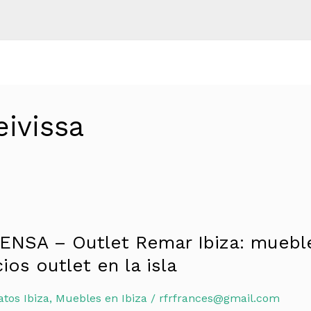
ivissa
SA – Outlet Remar Ibiza: mueble
os outlet en la isla
tos Ibiza
,
Muebles en Ibiza
/
rfrfrances@gmail.com