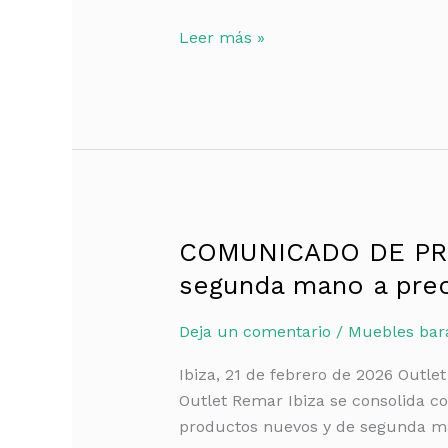
Leer más »
COMUNICADO DE PREN
COMUNICADO
DE
segunda mano a preci
PRENSA
–
Deja un comentario
/
Muebles bara
Outlet
Ibiza, 21 de febrero de 2026 Outle
Remar
Outlet Remar Ibiza se consolida co
Ibiza:
productos nuevos y de segunda ma
muebles