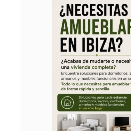
amueblar
un
piso
en
Ibiza?
Soluciones
prácticas
para
equipar
tu
vivienda
de
forma
rápida
y
sencilla