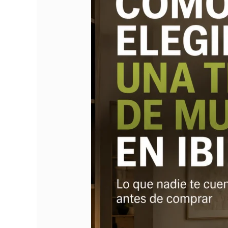
muebles
en
Ibiza