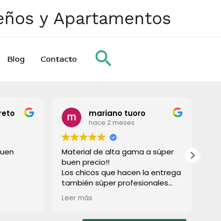
ueños y Apartamentos
Buscar
Blog
Contacto
mariano tuoro
hace 2 meses
Material de alta gama a súper
Todo p
buen precio!!
gracia
Los chicos que hacen la entrega
también súper profesionales
rápido e súper limpios! Lo
Leer más
recomiendo a todos!
Muchas gracias