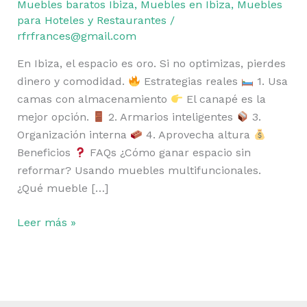
casa
Muebles baratos Ibiza
,
Muebles en Ibiza
,
Muebles
en
para Hoteles y Restaurantes
/
rfrfrances@gmail.com
Ibiza
(GUÍA
En Ibiza, el espacio es oro. Si no optimizas, pierdes
REAL)
dinero y comodidad.
Estrategias reales
1. Usa
camas con almacenamiento
El canapé es la
mejor opción.
2. Armarios inteligentes
3.
Organización interna
4. Aprovecha altura
Beneficios
FAQs ¿Cómo ganar espacio sin
reformar? Usando muebles multifuncionales.
¿Qué mueble […]
Leer más »