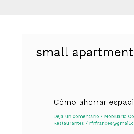
small apartment 
Cómo ahorrar espaci
Cómo
ahorrar
Deja un comentario
/
Mobiliario Co
espacio
Restaurantes
/
rfrfrances@gmail.
en
casa