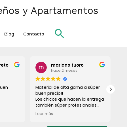
ueños y Apartamentos
Buscar
Blog
Contacto
reto
mariano tuoro
hace 2 meses
buen
Material de alta gama a súper
To
buen precio!!
gr
Los chicos que hacen la entrega
también súper profesionales
rápido e súper limpios! Lo
Leer más
recomiendo a todos!
Muchas gracias