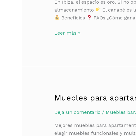
En Ibiza, el espacio es oro. Si no 
en
almacenamiento
El canapé es l
Ibiza
Beneficios
FAQs ¿Cómo ganar 
(GUÍA
REAL)
Leer más »
Muebles para aparta
Muebles
para
Deja un comentario
/
Muebles bara
apartamentos
pequeños
Mejores muebles para apartamentos
en
elegir muebles funcionales y mult
Ibiza