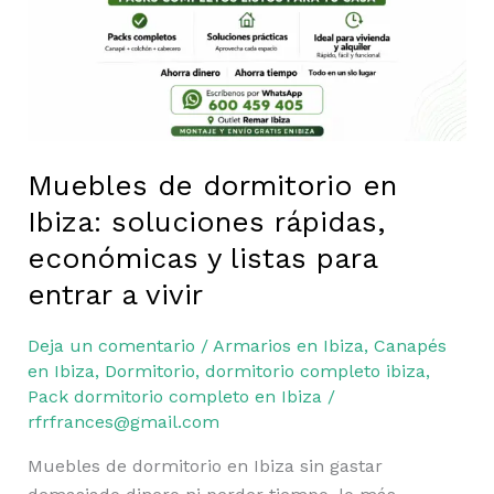
soluciones
rápidas,
económicas
y
listas
para
entrar
Muebles de dormitorio en
a
Ibiza: soluciones rápidas,
vivir
económicas y listas para
entrar a vivir
Deja un comentario
/
Armarios en Ibiza
,
Canapés
en Ibiza
,
Dormitorio
,
dormitorio completo ibiza
,
Pack dormitorio completo en Ibiza
/
rfrfrances@gmail.com
Muebles de dormitorio en Ibiza sin gastar