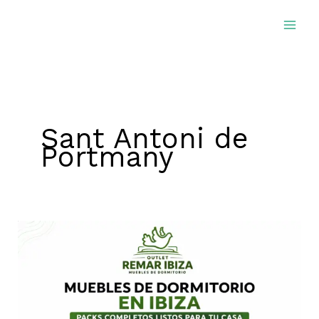
Ir
al
contenido
Sant Antoni de
Portmany
Muebles
de
dormitorio
en
Ibiza: