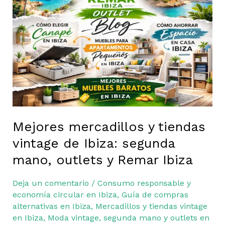
y
tiendas
vintage
de
Ibiza:
segunda
mano,
outlets
y
Remar
Mejores mercadillos y tiendas
Ibiza
vintage de Ibiza: segunda
mano, outlets y Remar Ibiza
Deja un comentario
/
Consumo responsable y
economía circular en Ibiza
,
Guía de compras
alternativas en Ibiza
,
Mercadillos y tiendas vintage
en Ibiza
,
Moda vintage, segunda mano y outlets en