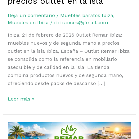
precios outlet en la isla
Outlet
Remar
Deja un comentario
/
Muebles baratos Ibiza
,
Ibiza:
Muebles en Ibiza
/
rfrfrances@gmail.com
muebles
nuevos
Ibiza, 21 de febrero de 2026 Outlet Remar Ibiza:
y
muebles nuevos y de segunda mano a precios
de
outlet en la isla Ibiza, España – Outlet Remar Ibiza
segunda
se consolida como la referencia en mobiliario
mano
asequible y de calidad en la isla. La tienda
a
combina productos nuevos y de segunda mano,
precios
ofreciendo desde packs de descanso […]
outlet
en
Leer más »
la
isla
Mejores
mercadillos