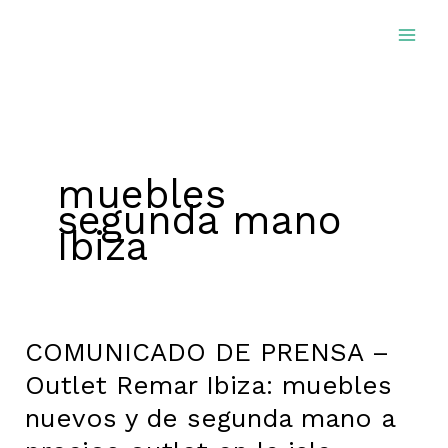
Ir
al
contenido
muebles
segunda mano
Ibiza
COMUNICADO DE PRENSA –
COMUNICADO
DE
Outlet Remar Ibiza: muebles
PRENSA
nuevos y de segunda mano a
–