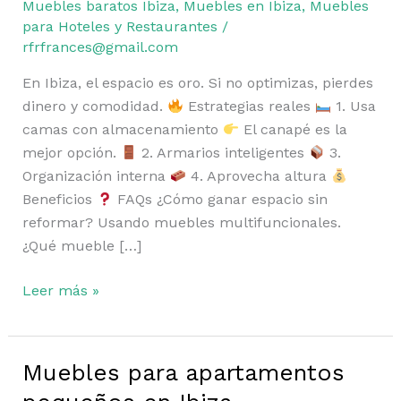
casa
Muebles baratos Ibiza
,
Muebles en Ibiza
,
Muebles
en
para Hoteles y Restaurantes
/
rfrfrances@gmail.com
Ibiza
(GUÍA
En Ibiza, el espacio es oro. Si no optimizas, pierdes
REAL)
dinero y comodidad.
Estrategias reales
1. Usa
camas con almacenamiento
El canapé es la
mejor opción.
2. Armarios inteligentes
3.
Organización interna
4. Aprovecha altura
Beneficios
FAQs ¿Cómo ganar espacio sin
reformar? Usando muebles multifuncionales.
¿Qué mueble […]
Leer más »
Muebles para apartamentos
Muebles
para