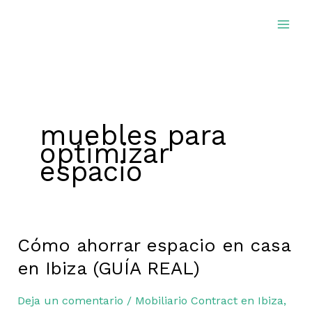
Ir
al
contenido
muebles para
optimizar
espacio
Cómo ahorrar espacio en casa
Cómo
ahorrar
en Ibiza (GUÍA REAL)
espacio
en
Deja un comentario
/
Mobiliario Contract en Ibiza
,