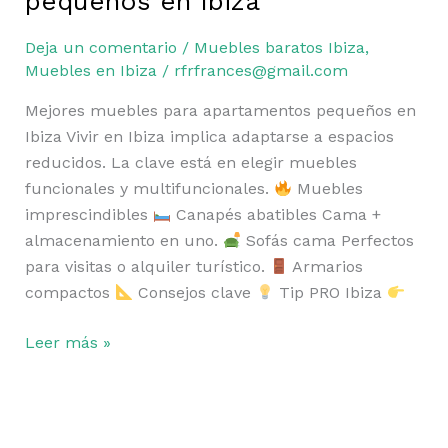
pequeños en Ibiza
apartamentos
pequeños
Deja un comentario
/
Muebles baratos Ibiza
,
en
Muebles en Ibiza
/
rfrfrances@gmail.com
Ibiza
Mejores muebles para apartamentos pequeños en
Ibiza Vivir en Ibiza implica adaptarse a espacios
reducidos. La clave está en elegir muebles
funcionales y multifuncionales.
Muebles
imprescindibles
Canapés abatibles Cama +
almacenamiento en uno.
Sofás cama Perfectos
para visitas o alquiler turístico.
Armarios
compactos
Consejos clave
Tip PRO Ibiza
Leer más »