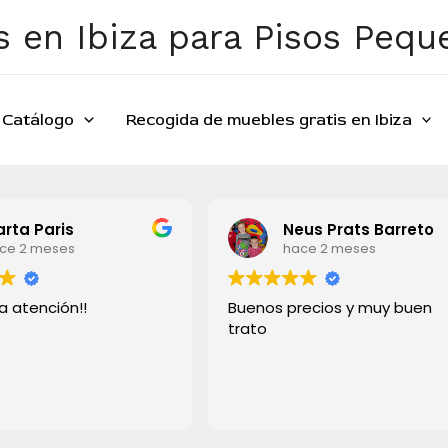
 en Ibiza para Pisos Peq
Catálogo
Recogida de muebles gratis en Ibiza
Neus Prats Barreto
mariano t
hace 2 meses
hace 2 mes
Buenos precios y muy buen
Material de alta 
trato
buen precio!!
Los chicos que ha
también súper pro
rápido e súper lim
Leer más
recomiendo a tod
Muchas gracias