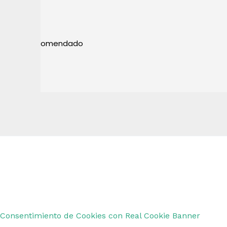
Marta Paris
hace 2 meses
Muy buena atención!!
Copyright © 2026 Remar Ibiza | Powered by Outl
Consentimiento de Cookies con Real Cookie Banner