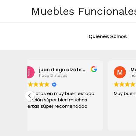
Ir
Muebles Funcionales
al
contenido
Quienes Somos
juan diego alzate grisales
Marta Paris
s
hace 2 meses
buen estado
Muy buena atención!!
en muchas
comendado