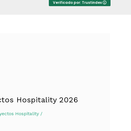
Verificado por: Trustindex
ctos Hospitality 2026
yectos Hospitality
/