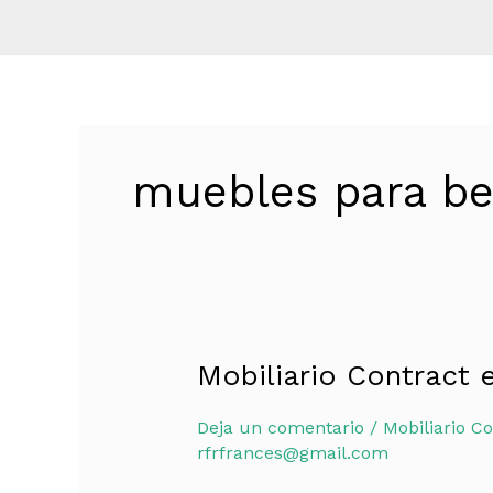
muebles para be
Mobiliario Contract 
Mobiliario
Contract
Deja un comentario
/
Mobiliario Co
en
rfrfrances@gmail.com
Ibiza:
Guía