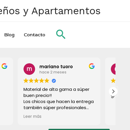
ueños y Apartamentos
Buscar
Blog
Contacto
uoro
Greta Bagdonavičiūtė
es
hace 2 meses
gama a súper
Todo perfecto, muy amable,
gracias
cen la entrega
fesionales
pios! Lo
os!