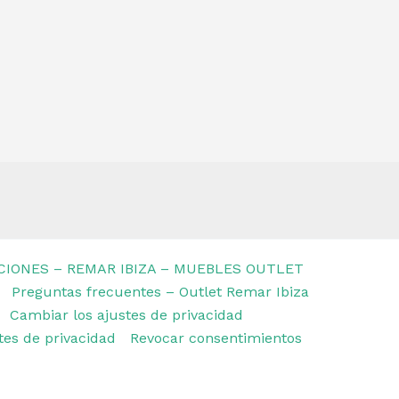
N
ha
Buenos p
CIONES – REMAR IBIZA – MUEBLES OUTLET
Preguntas frecuentes – Outlet Remar Ibiza
Cambiar los ajustes de privacidad
stes de privacidad
Revocar consentimientos