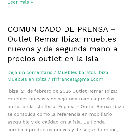
Leer más »
COMUNICADO DE PRENSA –
COMUNICADO
DE
Outlet Remar Ibiza: muebles
PRENSA
nuevos y de segunda mano a
–
precios outlet en la isla
Outlet
Remar
Deja un comentario
/
Muebles baratos Ibiza
,
Ibiza:
Muebles en Ibiza
/
rfrfrances@gmail.com
muebles
nuevos
Ibiza, 21 de febrero de 2026 Outlet Remar Ibiza:
y
muebles nuevos y de segunda mano a precios
de
outlet en la isla Ibiza, España – Outlet Remar Ibiza
segunda
se consolida como la referencia en mobiliario
mano
asequible y de calidad en la isla. La tienda
a
combina productos nuevos y de segunda mano,