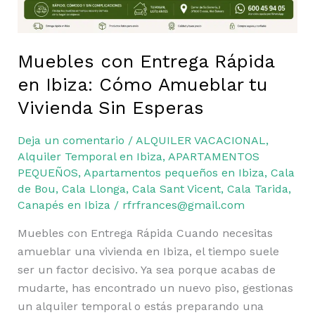
tu
Vivienda
Sin
Esperas
Muebles con Entrega Rápida
en Ibiza: Cómo Amueblar tu
Vivienda Sin Esperas
Deja un comentario
/
ALQUILER VACACIONAL
,
Alquiler Temporal en Ibiza
,
APARTAMENTOS
PEQUEÑOS
,
Apartamentos pequeños en Ibiza
,
Cala
de Bou
,
Cala Llonga
,
Cala Sant Vicent
,
Cala Tarida
,
Canapés en Ibiza
/
rfrfrances@gmail.com
Muebles con Entrega Rápida Cuando necesitas
amueblar una vivienda en Ibiza, el tiempo suele
ser un factor decisivo. Ya sea porque acabas de
mudarte, has encontrado un nuevo piso, gestionas
un alquiler temporal o estás preparando una