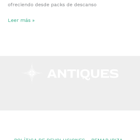
precios
ofreciendo desde packs de descanso
outlet
en
Leer más »
la
isla
Copyright © 2026 Remar Ibiza | Powered by Outlet
Remar Ibiza