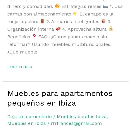
REAL)
dinero y comodidad.
Estrategias reales
1. Usa
camas con almacenamiento
El canapé es la
mejor opción.
2. Armarios inteligentes
3.
Organización interna
4. Aprovecha altura
Beneficios
FAQs ¿Cómo ganar espacio sin
reformar? Usando muebles multifuncionales.
¿Qué mueble
Leer más »
Muebles para apartamentos
Muebles
para
pequeños en Ibiza
apartamentos
pequeños
Deja un comentario
/
Muebles baratos Ibiza
,
en
Muebles en Ibiza
/
rfrfrances@gmail.com
Ibiza