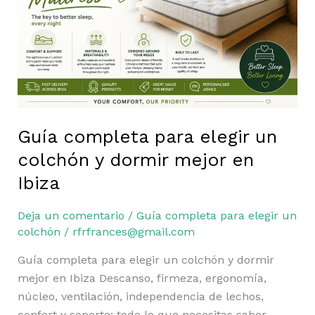
un
colchón
y
dormir
mejor
en
Ibiza
Guía completa para elegir un
colchón y dormir mejor en
Ibiza
Deja un comentario
/
Guía completa para elegir un
colchón
/
rfrfrances@gmail.com
Guía completa para elegir un colchón y dormir
mejor en Ibiza Descanso, firmeza, ergonomía,
núcleo, ventilación, independencia de lechos,
confort y soporte: todo lo que necesitas saber