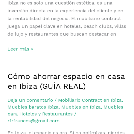
Ibiza no es solo una cuestión estética, es una
inversión directa en la experiencia del cliente y en
la rentabilidad del negocio. El mobiliario contract
juega un papel clave en hoteles, beach clubs, villas
de lujo y restaurantes que buscan destacar en
Leer más »
Cómo ahorrar espacio en casa
Cómo
ahorrar
en Ibiza (GUÍA REAL)
espacio
en
Deja un comentario
/
Mobiliario Contract en Ibiza
,
casa
Muebles baratos Ibiza
,
Muebles en Ibiza
,
Muebles
en
para Hoteles y Restaurantes
/
rfrfrances@gmail.com
Ibiza
(GUÍA
En Ibiza, el espacio es oro. Si no optimizas, pierdes