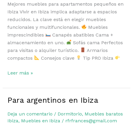
Mejores muebles para apartamentos pequeños en
Ibiza Vivir en Ibiza implica adaptarse a espacios
reducidos. La clave está en elegir muebles
funcionales y multifuncionales.
Muebles
imprescindibles
Canapés abatibles Cama +
almacenamiento en uno.
Sofás cama Perfectos
para visitas o alquiler turístico.
Armarios
compactos
Consejos clave
Tip PRO Ibiza
Leer más »
Para argentinos en Ibiza
Para
argentinos
Deja un comentario
/
Dormitorio
,
Muebles baratos
en
Ibiza
,
Muebles en Ibiza
/
rfrfrances@gmail.com
Ibiza