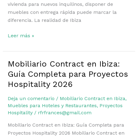
vivienda para nuevos inquilinos, disponer de
muebles con entrega rápida puede marcar la
diferencia. La realidad de Ibiza
Leer más »
Mobiliario Contract en Ibiza:
Mobiliario
Contract
Guía Completa para Proyectos
en
Hospitality 2026
Ibiza:
Guía
Deja un comentario
/
Mobiliario Contract en Ibiza
,
Completa
Muebles para Hoteles y Restaurantes
,
Proyectos
para
Hospitality
/
rfrfrances@gmail.com
Proyectos
Mobiliario Contract en Ibiza: Guía Completa para
Hospitality
Proyectos Hospitality 2026 Mobiliario Contract en
2026