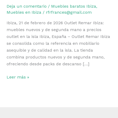
Remar
Deja un comentario
/
Muebles baratos Ibiza
,
Ibiza:
Muebles en Ibiza
/
rfrfrances@gmail.com
muebles
nuevos
Ibiza, 21 de febrero de 2026 Outlet Remar Ibiza:
y
muebles nuevos y de segunda mano a precios
de
outlet en la isla Ibiza, España – Outlet Remar Ibiza
segunda
se consolida como la referencia en mobiliario
mano
asequible y de calidad en la isla. La tienda
a
combina productos nuevos y de segunda mano,
precios
ofreciendo desde packs de descanso […]
outlet
en
Leer más »
la
isla