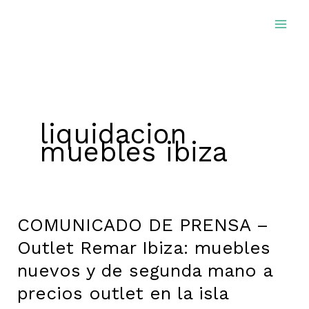
Ir
al
contenido
liquidacion
muebles ibiza
COMUNICADO DE PRENSA –
COMUNICADO
DE
Outlet Remar Ibiza: muebles
PRENSA
nuevos y de segunda mano a
–
precios outlet en la isla
Outlet