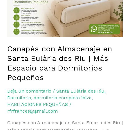
Eulària
des
Riu
|
Más
Espacio
para
Canapés con Almacenaje en
Dormitorios
Santa Eulària des Riu | Más
Pequeños
Espacio para Dormitorios
Pequeños
Deja un comentario
/
Santa Eulària des Riu
,
Dormitorio
,
dormitorio completo ibiza
,
HABITACIONES PEQUEÑAS
/
rfrfrances@gmail.com
Canapés con Almacenaje en Santa Eulària des Riu |