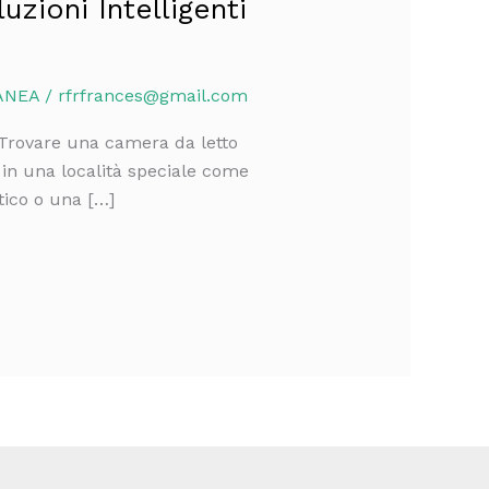
zioni Intelligenti
ÁNEA
/
rfrfrances@gmail.com
 Trovare una camera da letto
in una località speciale come
tico o una […]