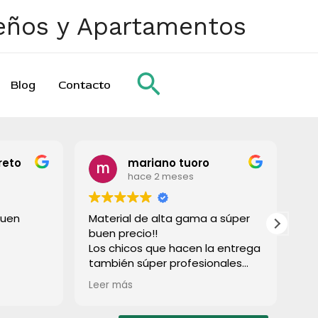
ueños y Apartamentos
Buscar
Blog
Contacto
reto
mariano tuoro
hace 2 meses
buen
Material de alta gama a súper
To
buen precio!!
gr
Los chicos que hacen la entrega
también súper profesionales
rápido e súper limpios! Lo
Leer más
recomiendo a todos!
Muchas gracias