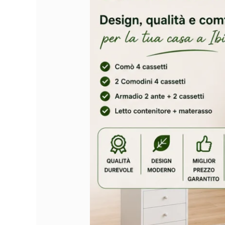
a
Ibiza:
Design,
Comfort
e
Soluzioni
Intelligenti
per
la
Tua
Casa