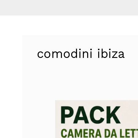
comodini ibiza
Pack
Camera
da
Letto
135