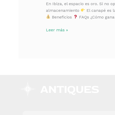
casa
En Ibiza, el espacio es oro. Si no 
en
almacenamiento
El canapé es l
Ibiza
Beneficios
FAQs ¿Cómo ganar 
(GUÍA
REAL)
Leer más »