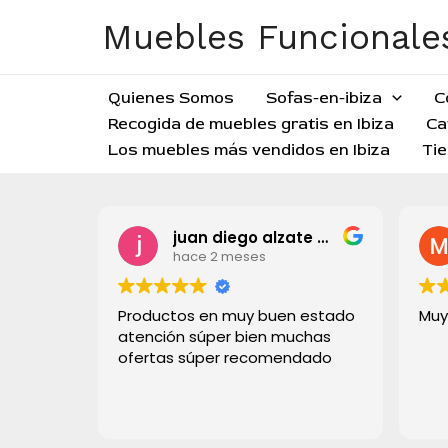
Ir
Muebles Funcionales
al
contenido
Quienes Somos
Sofas-en-ibiza
C
Recogida de muebles gratis en Ibiza
Ca
Los muebles más vendidos en Ibiza
Tie
juan diego alzate grisales
hace 2 meses
Productos en muy buen estado
Muy
atención súper bien muchas
ofertas súper recomendado