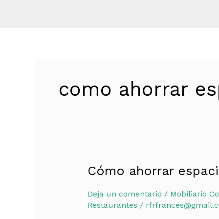
como ahorrar esp
Cómo ahorrar espaci
Cómo
ahorrar
Deja un comentario
/
Mobiliario Co
espacio
Restaurantes
/
rfrfrances@gmail.
en