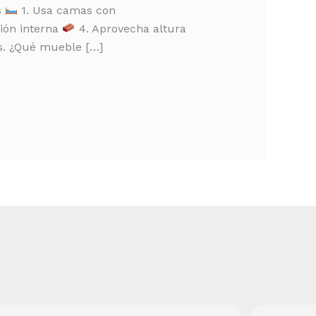
s
1. Usa camas con
ión interna
4. Aprovecha altura
s. ¿Qué mueble […]