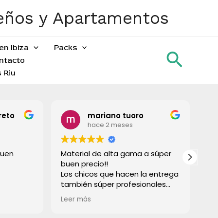
ueños y Apartamentos
en Ibiza
Packs
Busca
ntacto
 Riu
reto
mariano tuoro
hace 2 meses
buen
Material de alta gama a súper
To
buen precio!!
gr
Los chicos que hacen la entrega
también súper profesionales
rápido e súper limpios! Lo
Leer más
recomiendo a todos!
Muchas gracias