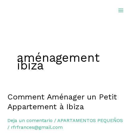
Ir
al
contenido
aménagement
ibiza
Comment Aménager un Petit
Comment
Aménager
Appartement à Ibiza
un
Petit
Deja un comentario
/
APARTAMENTOS PEQUEÑOS
Appartement
/
rfrfrances@gmail.com