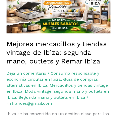
de
Ibiza:
segunda
mano,
outlets
y
Remar
Mejores mercadillos y tiendas
Ibiza
vintage de Ibiza: segunda
mano, outlets y Remar Ibiza
Deja un comentario
/
Consumo responsable y
economía circular en Ibiza
,
Guía de compras
alternativas en Ibiza
,
Mercadillos y tiendas vintage
en Ibiza
,
Moda vintage, segunda mano y outlets en
Ibiza
,
Segunda mano y outlets en Ibiza
/
rfrfrances@gmail.com
Ibiza se ha convertido en un destino clave para los