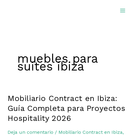
Ir
al
contenido
muebles para
suites ibiza
Mobiliario Contract en Ibiza:
Mobiliario
Contract
Guía Completa para Proyectos
en
Hospitality 2026
Ibiza:
Guía
Deja un comentario
/
Mobiliario Contract en Ibiza
,