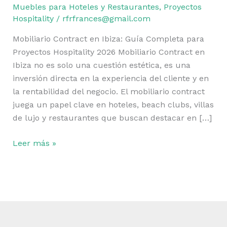
Completa
Muebles para Hoteles y Restaurantes
,
Proyectos
para
Hospitality
/
rfrfrances@gmail.com
Proyectos
Mobiliario Contract en Ibiza: Guía Completa para
Hospitality
Proyectos Hospitality 2026 Mobiliario Contract en
2026
Ibiza no es solo una cuestión estética, es una
inversión directa en la experiencia del cliente y en
la rentabilidad del negocio. El mobiliario contract
juega un papel clave en hoteles, beach clubs, villas
de lujo y restaurantes que buscan destacar en […]
Leer más »