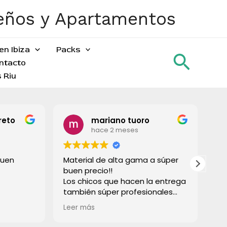
ueños y Apartamentos
en Ibiza
Packs
Busca
ntacto
 Riu
reto
mariano tuoro
hace 2 meses
buen
Material de alta gama a súper
To
buen precio!!
gr
Los chicos que hacen la entrega
también súper profesionales
rápido e súper limpios! Lo
Leer más
recomiendo a todos!
Muchas gracias