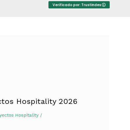
Verificado por: Trustindex
ctos Hospitality 2026
yectos Hospitality
/