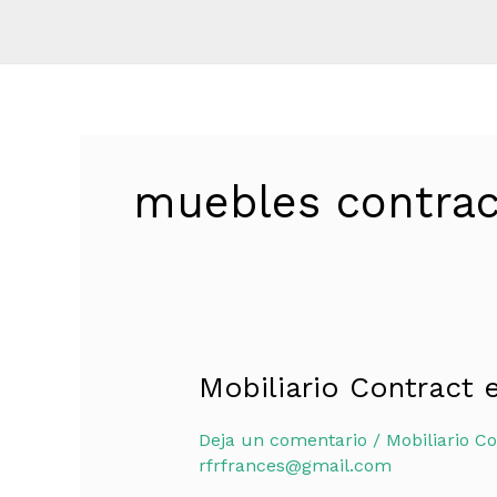
muebles contrac
Mobiliario Contract 
Mobiliario
Contract
Deja un comentario
/
Mobiliario Co
en
rfrfrances@gmail.com
Ibiza: