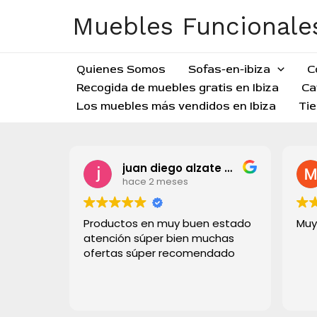
Ir
Muebles Funcionales
al
contenido
Quienes Somos
Sofas-en-ibiza
C
Recogida de muebles gratis en Ibiza
Ca
Los muebles más vendidos en Ibiza
Tie
juan diego alzate grisales
hace 2 meses
Productos en muy buen estado
Muy
atención súper bien muchas
ofertas súper recomendado