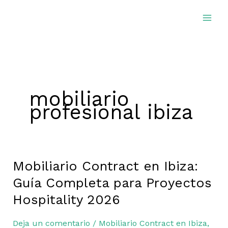
Ir
al
contenido
mobiliario
profesional ibiza
Mobiliario Contract en Ibiza:
Mobiliario
Contract
Guía Completa para Proyectos
en
Hospitality 2026
Ibiza:
Guía
Deja un comentario
/
Mobiliario Contract en Ibiza
,