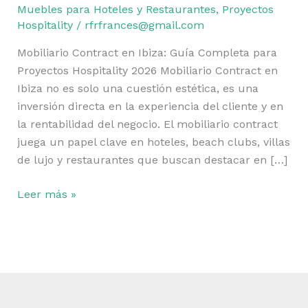
Completa
Muebles para Hoteles y Restaurantes
,
Proyectos
para
Hospitality
/
rfrfrances@gmail.com
Proyectos
Mobiliario Contract en Ibiza: Guía Completa para
Hospitality
Proyectos Hospitality 2026 Mobiliario Contract en
2026
Ibiza no es solo una cuestión estética, es una
inversión directa en la experiencia del cliente y en
la rentabilidad del negocio. El mobiliario contract
juega un papel clave en hoteles, beach clubs, villas
de lujo y restaurantes que buscan destacar en […]
Leer más »