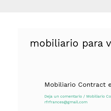
mobiliario para v
Mobiliario Contract 
Mobiliario
Contract
Deja un comentario
/
Mobiliario Co
en
rfrfrances@gmail.com
Ibiza:
Guía