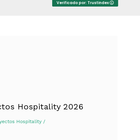
Verificado por: Trustindex
ctos Hospitality 2026
yectos Hospitality
/