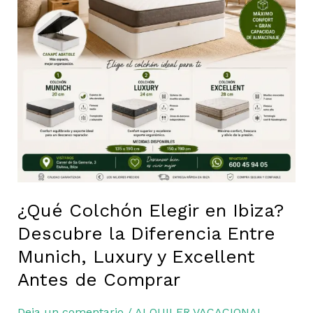
Descubre
la
Diferencia
Entre
Munich,
Luxury
y
Excellent
Antes
de
Comprar
¿Qué Colchón Elegir en Ibiza?
Descubre la Diferencia Entre
Munich, Luxury y Excellent
Antes de Comprar
Deja un comentario
/
ALQUILER VACACIONAL
,