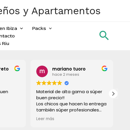
ueños y Apartamentos
en Ibiza
Packs
Busca
ntacto
 Riu
reto
mariano tuoro
hace 2 meses
buen
Material de alta gama a súper
To
buen precio!!
gr
Los chicos que hacen la entrega
también súper profesionales
rápido e súper limpios! Lo
Leer más
recomiendo a todos!
Muchas gracias