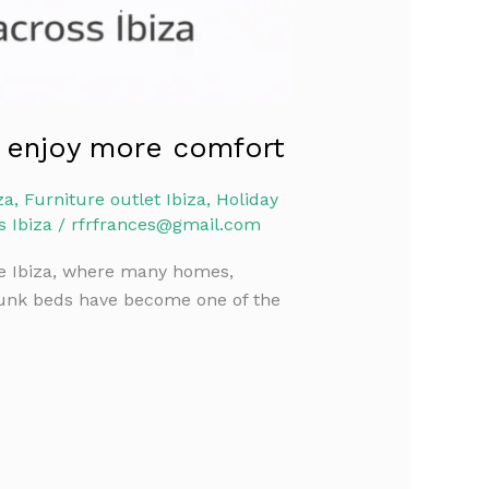
d enjoy more comfort
za
,
Furniture outlet Ibiza
,
Holiday
 Ibiza
/
rfrfrances@gmail.com
ike Ibiza, where many homes,
bunk beds have become one of the