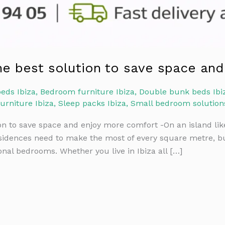
the best solution to save space an
eds Ibiza
,
Bedroom furniture Ibiza
,
Double bunk beds Ibi
furniture Ibiza
,
Sleep packs Ibiza
,
Small bedroom solutions
ion to save space and enjoy more comfort -On an island l
sidences need to make the most of every square metre, 
onal bedrooms. Whether you live in Ibiza all […]