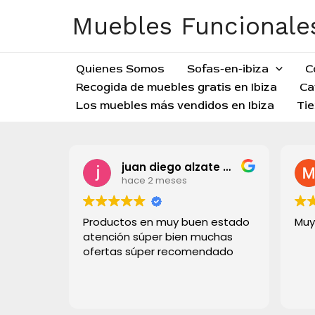
Ir
Muebles Funcionales
al
contenido
Quienes Somos
Sofas-en-ibiza
C
Recogida de muebles gratis en Ibiza
Ca
Los muebles más vendidos en Ibiza
Tie
juan diego alzate grisales
hace 2 meses
Productos en muy buen estado
Muy
atención súper bien muchas
ofertas súper recomendado