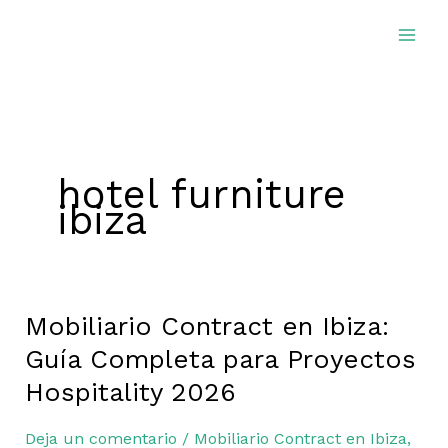
Ir
al
contenido
hotel furniture
ibiza
Mobiliario Contract en Ibiza:
Mobiliario
Contract
Guía Completa para Proyectos
en
Hospitality 2026
Ibiza:
Guía
Deja un comentario
/
Mobiliario Contract en Ibiza
,