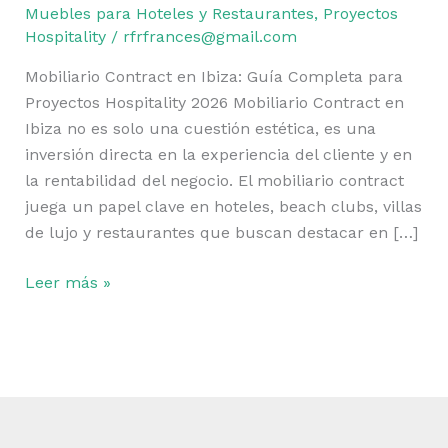
Completa
Muebles para Hoteles y Restaurantes
,
Proyectos
para
Hospitality
/
rfrfrances@gmail.com
Proyectos
Mobiliario Contract en Ibiza: Guía Completa para
Hospitality
Proyectos Hospitality 2026 Mobiliario Contract en
2026
Ibiza no es solo una cuestión estética, es una
inversión directa en la experiencia del cliente y en
la rentabilidad del negocio. El mobiliario contract
juega un papel clave en hoteles, beach clubs, villas
de lujo y restaurantes que buscan destacar en […]
Leer más »