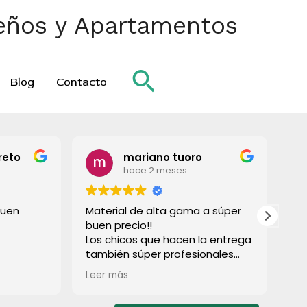
ueños y Apartamentos
Buscar
Blog
Contacto
reto
mariano tuoro
hace 2 meses
buen
Material de alta gama a súper
To
buen precio!!
gr
Los chicos que hacen la entrega
también súper profesionales
rápido e súper limpios! Lo
Leer más
recomiendo a todos!
Muchas gracias