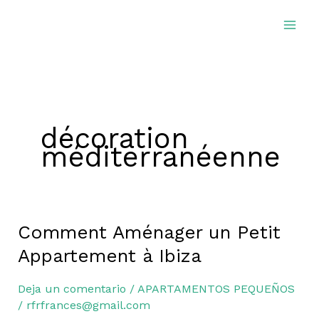
Ir
al
contenido
décoration
méditerranéenne
Comment Aménager un Petit
Comment
Aménager
Appartement à Ibiza
un
Petit
Deja un comentario
/
APARTAMENTOS PEQUEÑOS
Appartement
/
rfrfrances@gmail.com