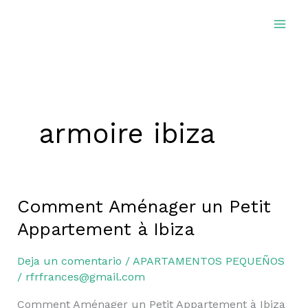
Ir
al
contenido
armoire ibiza
Comment Aménager un Petit
Comment
Aménager
Appartement à Ibiza
un
Petit
Deja un comentario
/
APARTAMENTOS PEQUEÑOS
Appartement
/
rfrfrances@gmail.com
à
Comment Aménager un Petit Appartement à Ibiza