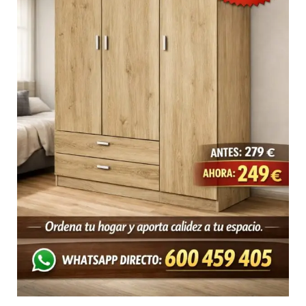
funcionalidad
y
calidez
para
tu
hogar