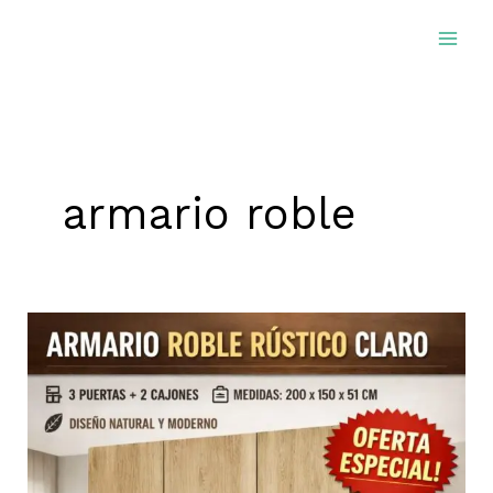
Ir
al
contenido
armario roble
Armario
Roble
Rústico
Claro:
diseño
moderno,