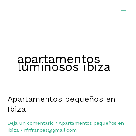
Ir
al
contenido
apartamentos
luminosos ibiza
Apartamentos pequeños en
Apartamentos
pequeños
Ibiza
en
Ibiza
Deja un comentario
/
Apartamentos pequeños en
Ibiza
/
rfrfrances@gmail.com