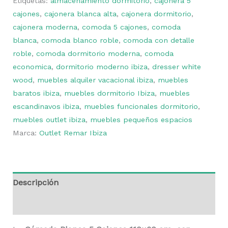
Etiquetas:
almacenamiento dormitorio
,
cajonera 5
cajones
,
cajonera blanca alta
,
cajonera dormitorio
,
cajonera moderna
,
comoda 5 cajones
,
comoda
blanca
,
comoda blanco roble
,
comoda con detalle
roble
,
comoda dormitorio moderna
,
comoda
economica
,
dormitorio moderno ibiza
,
dresser white
wood
,
muebles alquiler vacacional ibiza
,
muebles
baratos ibiza
,
muebles dormitorio Ibiza
,
muebles
escandinavos ibiza
,
muebles funcionales dormitorio
,
muebles outlet ibiza
,
muebles pequeños espacios
Marca:
Outlet Remar Ibiza
Descripción
Valoraciones (0)